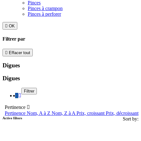
Pinces
Pinces à crampon
Pinces à perforer

OK
Filtrer par

Effacer tout
Digues
Digues
Filtrer
Pertinence

Pertinence
Nom, A à Z
Nom, Z à A
Prix, croissant
Prix, décroissant
Active filters
Sort by: