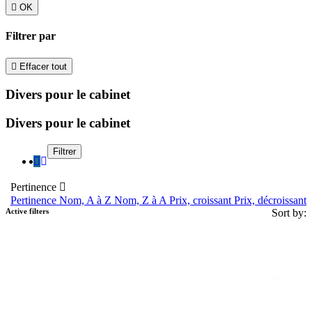

OK
Filtrer par

Effacer tout
Divers pour le cabinet
Divers pour le cabinet
Filtrer
Pertinence

Pertinence
Nom, A à Z
Nom, Z à A
Prix, croissant
Prix, décroissant
Active filters
Sort by: