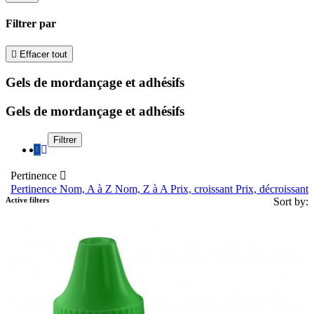
Filtrer par

Effacer tout
Gels de mordançage et adhésifs
Gels de mordançage et adhésifs
Filtrer
Pertinence

Pertinence
Nom, A à Z
Nom, Z à A
Prix, croissant
Prix, décroissant
Active filters
Sort by: