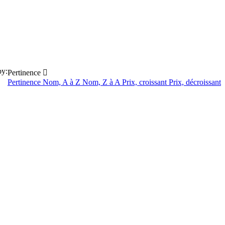
by:
Pertinence

Pertinence
Nom, A à Z
Nom, Z à A
Prix, croissant
Prix, décroissant