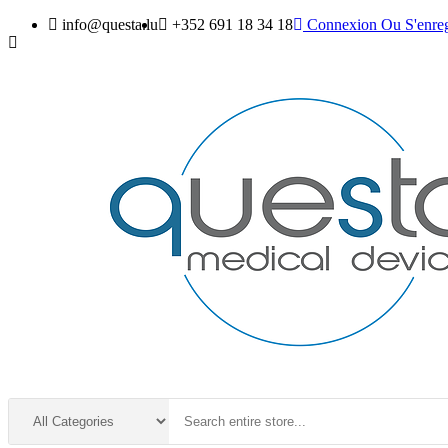
info@questa.lu
+352 691 18 34 18
Connexion
Ou
S'enreg