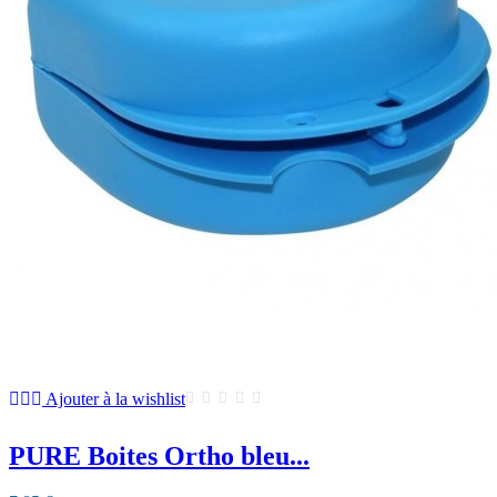
Ajouter à la wishlist
PURE Boites Ortho bleu...