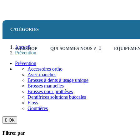
CATÉGORIES
Accueil
WEBSHOP
QUI SOMMES NOUS ?
EQUIPEME
Prévention
Prévention
Accessoires ortho
Avec manches
Brosses à dents à usage unique
Brosses manuelles
Brosses pour prothèses
Dentifrices solutions buccales
Floss
Gouttières

OK
Filtrer par