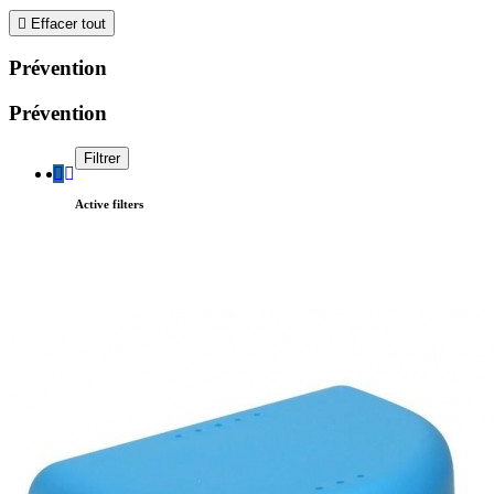

Effacer tout
Prévention
Prévention
Filtrer
Active filters