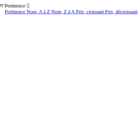
by:
Pertinence

Pertinence
Nom, A à Z
Nom, Z à A
Prix, croissant
Prix, décroissant