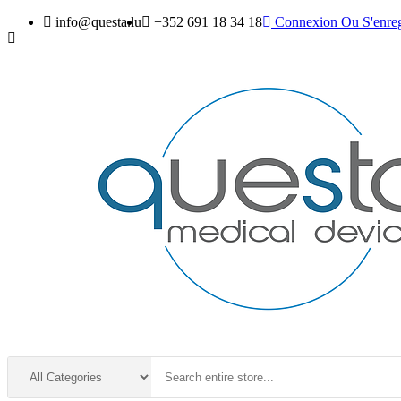
info@questa.lu
+352 691 18 34 18
Connexion
Ou
S'enreg