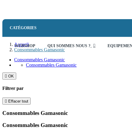
CATÉGORIES
Accueil
WEBSHOP
QUI SOMMES NOUS ?
EQUIPEME
Consommables Gamasonic
Consommables Gamasonic
Consommables Gamasonic

OK
Filtrer par

Effacer tout
Consommables Gamasonic
Consommables Gamasonic