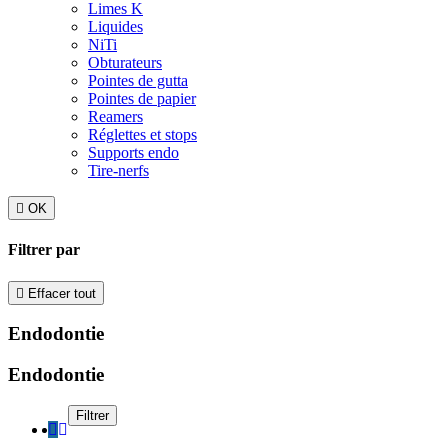
Limes K
Liquides
NiTi
Obturateurs
Pointes de gutta
Pointes de papier
Reamers
Réglettes et stops
Supports endo
Tire-nerfs

OK
Filtrer par

Effacer tout
Endodontie
Endodontie
Filtrer