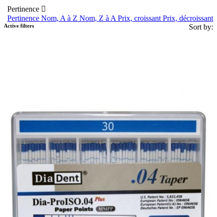
Pertinence

Pertinence
Nom, A à Z
Nom, Z à A
Prix, croissant
Prix, décroissant
Active filters
Sort by: