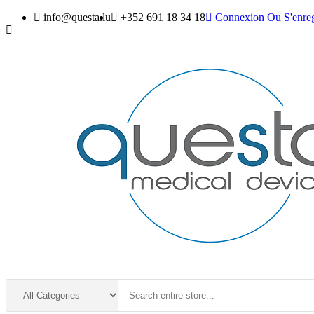
info@questa.lu
+352 691 18 34 18
Connexion
Ou
S'enreg