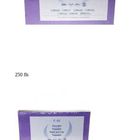
250 fls