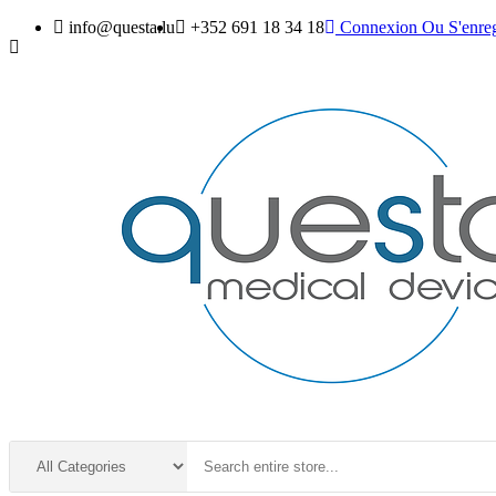
info@questa.lu
+352 691 18 34 18
Connexion
Ou
S'enreg