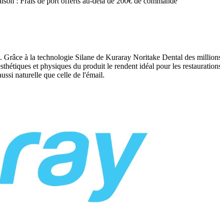
raison : Frais de port offerts au-delà de 200€ de commande
e à la technologie Silane de Kuraray Noritake Dental des millions 
sthétiques et physiques du produit le rendent idéal pour les restaurations
ussi naturelle que celle de l'émail.