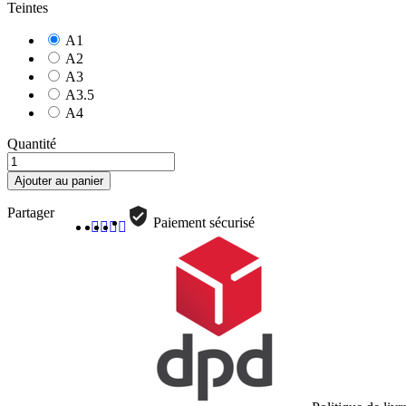
Teintes
A1
A2
A3
A3.5
A4
Quantité
Ajouter au panier
Partager
Paiement sécurisé