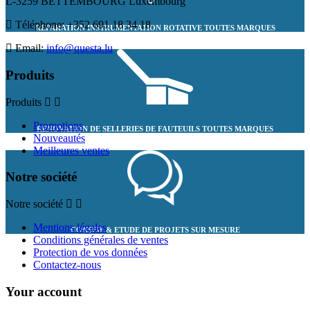
L-3259 BETTEMBOURG Luxembourg
Téléphone:
+352 691 18 34 18
REPARATION INSTRUMENTATION ROTATIVE TOUTES MARQUES
Email:
info@questa.lu
Produits
Produits
Promotions
RENOVATION DE SELLERIES DE FAUTEUILS TOUTES MARQUES
Nouveautés
Meilleures ventes
Notre société
Notre société
Mentions légales
CONSEIL & ETUDE DE PROJETS SUR MESURE
Conditions générales de ventes
Protection de vos données
Contactez-nous
Your account