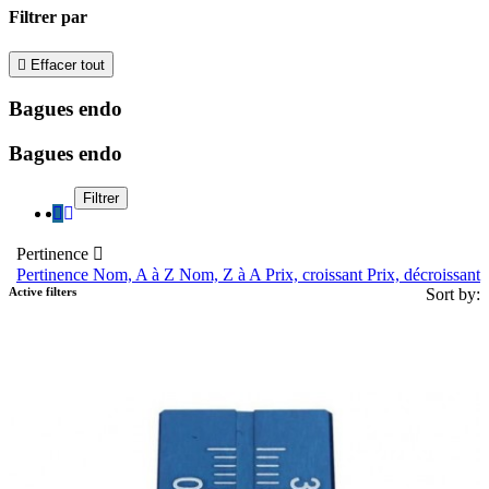
Filtrer par

Effacer tout
Bagues endo
Bagues endo
Filtrer
Pertinence

Pertinence
Nom, A à Z
Nom, Z à A
Prix, croissant
Prix, décroissant
Active filters
Sort by: