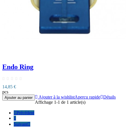
Endo Ring
14,85 €
pcs
Ajouter à la wishlist
Aperçu rapide
Détails
Ajouter au panier
Affichage 1-1 de 1 article(s)

Précédent
1
Suivant
