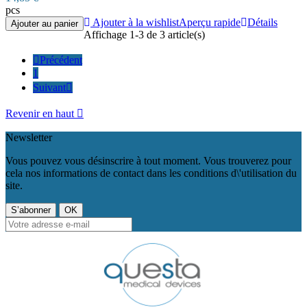
pcs
Ajouter à la wishlist
Aperçu rapide
Détails
Ajouter au panier
Affichage 1-3 de 3 article(s)

Précédent
1
Suivant

Revenir en haut

Newsletter
Vous pouvez vous désinscrire à tout moment. Vous trouverez pour
cela nos informations de contact dans les conditions d\'utilisation du
site.