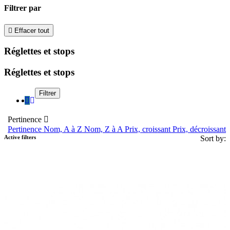
Filtrer par

Effacer tout
Réglettes et stops
Réglettes et stops
Filtrer
Pertinence

Pertinence
Nom, A à Z
Nom, Z à A
Prix, croissant
Prix, décroissant
Active filters
Sort by: