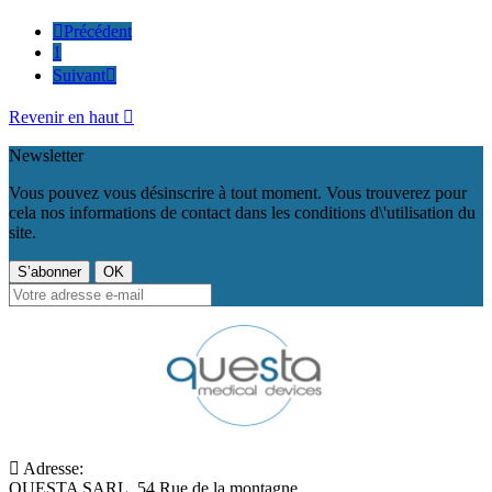

Précédent
1
Suivant

Revenir en haut

Newsletter
Vous pouvez vous désinscrire à tout moment. Vous trouverez pour
cela nos informations de contact dans les conditions d\'utilisation du
site.
Adresse:
QUESTA SARL, 54 Rue de la montagne