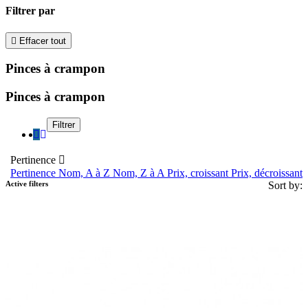
Filtrer par

Effacer tout
Pinces à crampon
Pinces à crampon
Filtrer
Pertinence

Pertinence
Nom, A à Z
Nom, Z à A
Prix, croissant
Prix, décroissant
Active filters
Sort by: