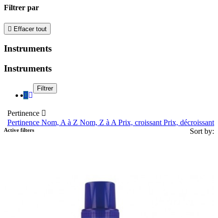
Filtrer par

Effacer tout
Instruments
Instruments
Filtrer
Pertinence

Pertinence
Nom, A à Z
Nom, Z à A
Prix, croissant
Prix, décroissant
Active filters
Sort by: