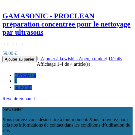
GAMASONIC - PROCLEAN
préparation concentrée pour le nettoyage
par ultrasons
59,00 €
Ajouter à la wishlist
Aperçu rapide
Détails
Ajouter au panier
Affichage 1-4 de 4 article(s)

Précédent
1
Suivant

Revenir en haut

Newsletter
Vous pouvez vous désinscrire à tout moment. Vous trouverez pour
cela nos informations de contact dans les conditions d\'utilisation du
site.