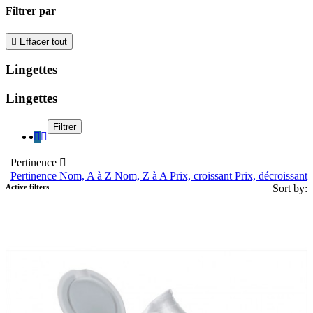
Filtrer par

Effacer tout
Lingettes
Lingettes
Filtrer
Pertinence

Pertinence
Nom, A à Z
Nom, Z à A
Prix, croissant
Prix, décroissant
Active filters
Sort by: