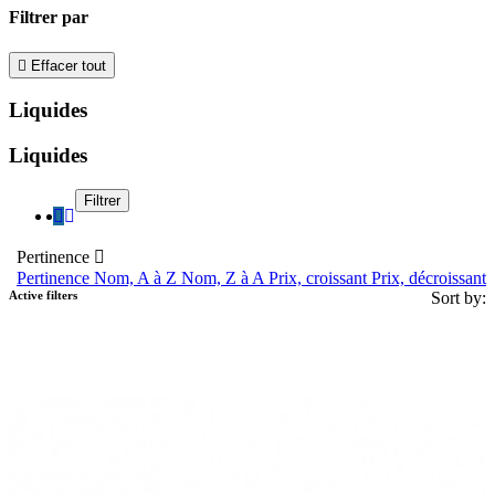
Filtrer par

Effacer tout
Liquides
Liquides
Filtrer
Pertinence

Pertinence
Nom, A à Z
Nom, Z à A
Prix, croissant
Prix, décroissant
Active filters
Sort by: