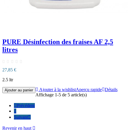
PURE Désinfection des fraises AF 2,5
litres
27,85 €
2.5 ltr
Ajouter à la wishlist
Aperçu rapide
Détails
Ajouter au panier
Affichage 1-5 de 5 article(s)

Précédent
1
Suivant

Revenir en haut
