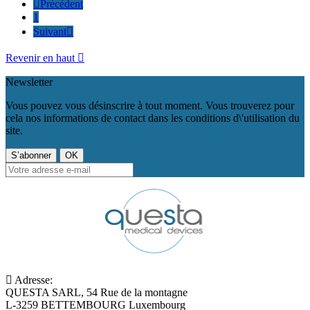

Précédent
1
Suivant

Revenir en haut

Newsletter
Vous pouvez vous désinscrire à tout moment. Vous trouverez pour
cela nos informations de contact dans les conditions d\'utilisation du
site.
Adresse:
QUESTA SARL, 54 Rue de la montagne
L-3259 BETTEMBOURG Luxembourg