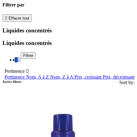
Filtrer par

Effacer tout
Liquides concentrés
Liquides concentrés
Filtrer
Pertinence

Pertinence
Nom, A à Z
Nom, Z à A
Prix, croissant
Prix, décroissant
Active filters
Sort by: