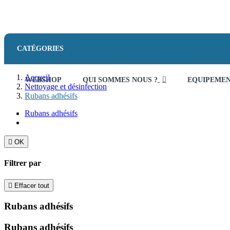
CATÉGORIES
Accueil
WEBSHOP
QUI SOMMES NOUS ?
EQUIPEME
Nettoyage et désinfection
Rubans adhésifs
Rubans adhésifs

OK
Filtrer par

Effacer tout
Rubans adhésifs
Rubans adhésifs