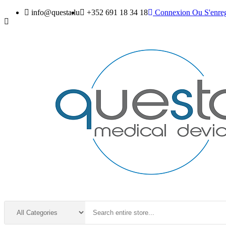
info@questa.lu
+352 691 18 34 18
Connexion
Ou
S'enreg