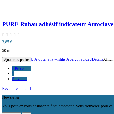
PURE Ruban adhésif indicateur Autoclave
3,85 €
50 m
Ajouter à la wishlist
Aperçu rapide
Détails
Afficha
Ajouter au panier

Précédent
1
Suivant

Revenir en haut

Newsletter
Vous pouvez vous désinscrire à tout moment. Vous trouverez pour cela n