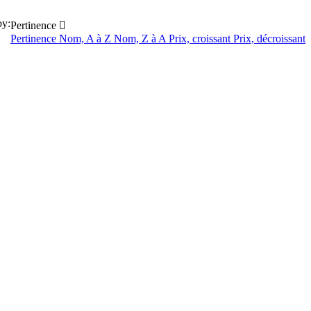
by:
Pertinence

Pertinence
Nom, A à Z
Nom, Z à A
Prix, croissant
Prix, décroissant