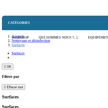
CATÉGORIES
Accueil
WEBSHOP
QUI SOMMES NOUS ?
EQUIPEME
Nettoyage et désinfection
Surfaces
Surfaces

OK
Filtrer par

Effacer tout
Surfaces
Surfaces