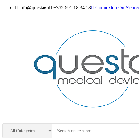
info@questa.lu
+352 691 18 34 18
Connexion
Ou
S'enreg