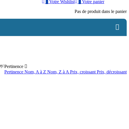
0
Votre Wishlist
0
Votre panier
Pas de produit dans le panier
by:
Pertinence

Pertinence
Nom, A à Z
Nom, Z à A
Prix, croissant
Prix, décroissant