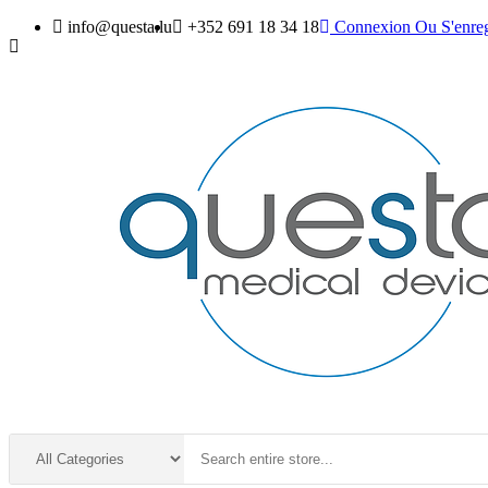
info@questa.lu
+352 691 18 34 18
Connexion
Ou
S'enreg