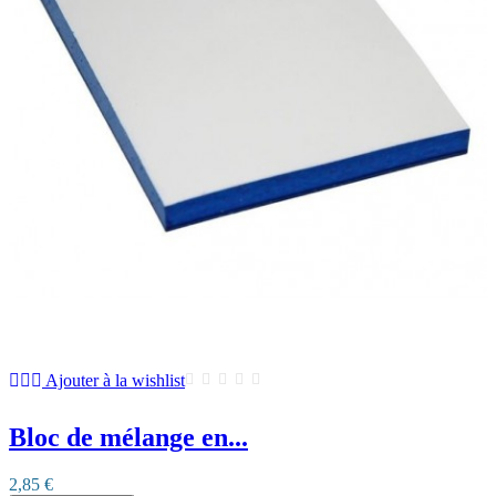
Ajouter à la wishlist
Bloc de mélange en...
2,85 €