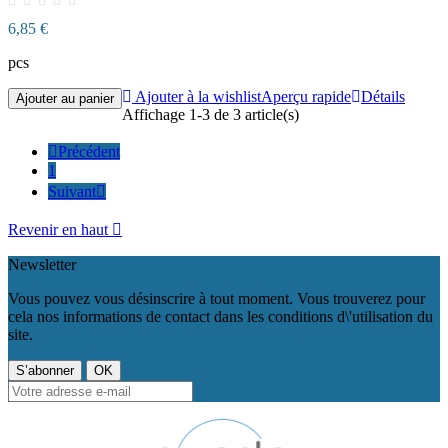
6,85 €
pcs
Ajouter à la wishlist
Aperçu rapide
Détails
Ajouter au panier
Affichage 1-3 de 3 article(s)

Précédent
1
Suivant

Revenir en haut

Newsletter
Vous pouvez vous désinscrire à tout moment. Vous trouverez pour
cela nos informations de contact dans les conditions d\'utilisation du
site.