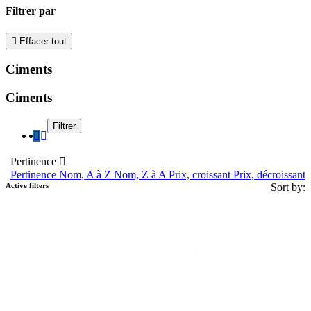
Filtrer par

Effacer tout
Ciments
Ciments
Filtrer
Pertinence

Pertinence
Nom, A à Z
Nom, Z à A
Prix, croissant
Prix, décroissant
Active filters
Sort by: