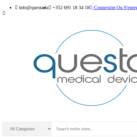
info@questa.lu
+352 691 18 34 18
Connexion
Ou
S'enreg