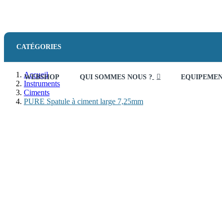
CATÉGORIES
Accueil
WEBSHOP
QUI SOMMES NOUS ?
EQUIPEME
Instruments
Ciments
PURE Spatule à ciment large 7,25mm