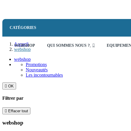
CATÉGORIES
Accueil
WEBSHOP
QUI SOMMES NOUS ?
EQUIPEME
webshop
webshop
Promotions
Nouveautés
Les incontournables

OK
Filtrer par

Effacer tout
webshop