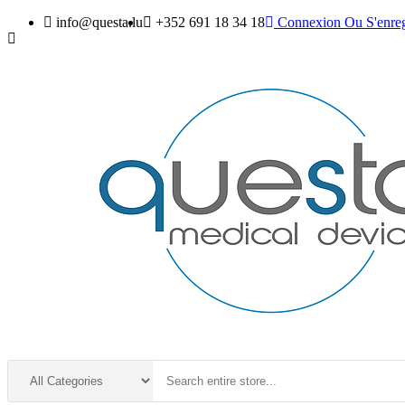
info@questa.lu
+352 691 18 34 18
Connexion
Ou
S'enreg