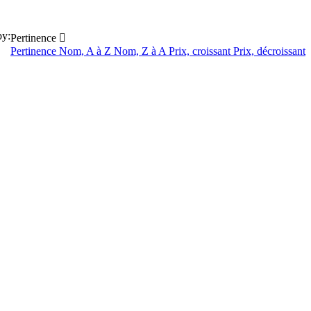
by:
Pertinence

Pertinence
Nom, A à Z
Nom, Z à A
Prix, croissant
Prix, décroissant