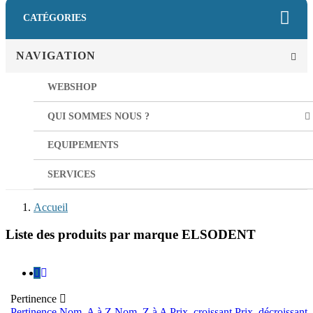
CATÉGORIES
NAVIGATION
WEBSHOP
QUI SOMMES NOUS ?
EQUIPEMENTS
SERVICES
Accueil
Liste des produits par marque ELSODENT
Pertinence

Pertinence
Nom, A à Z
Nom, Z à A
Prix, croissant
Prix, décroissant