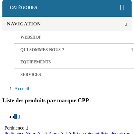
CATÉGORIES
NAVIGATION
WEBSHOP
QUI SOMMES NOUS ?
EQUIPEMENTS
SERVICES
Accueil
Liste des produits par marque CPP
Pertinence

Pertinence
Nom, A à Z
Nom, Z à A
Prix, croissant
Prix, décroissant