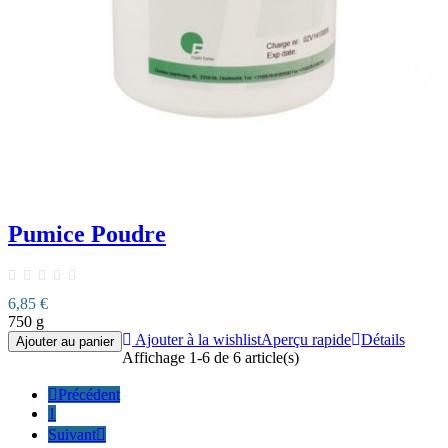
Pumice Poudre
6,85 €
750 g
Ajouter à la wishlist
Aperçu rapide
Détails
Ajouter au panier
Affichage 1-6 de 6 article(s)

Précédent
1
Suivant
