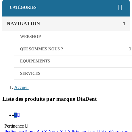
CATÉGORIES
NAVIGATION
WEBSHOP
QUI SOMMES NOUS ?
EQUIPEMENTS
SERVICES
Accueil
Liste des produits par marque DiaDent
Pertinence

Pertinence
Nom, A à Z
Nom, Z à A
Prix, croissant
Prix, décroissant