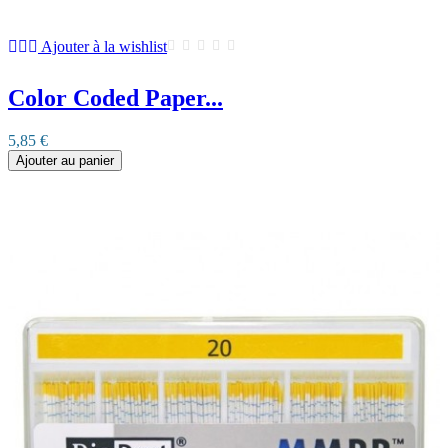
Ajouter à la wishlist
Color Coded Paper...
5,85 €
Ajouter au panier