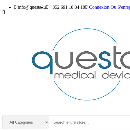
info@questa.lu
+352 691 18 34 18
Connexion
Ou
S'enreg