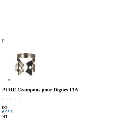

PURE Crampons pour Digues 13A
pcs
6,95 €
HT