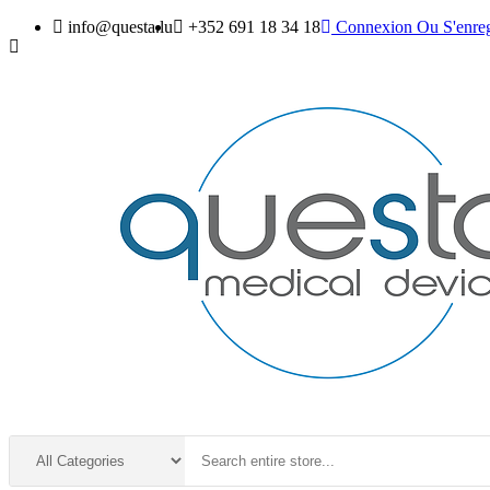
info@questa.lu
+352 691 18 34 18
Connexion
Ou
S'enreg