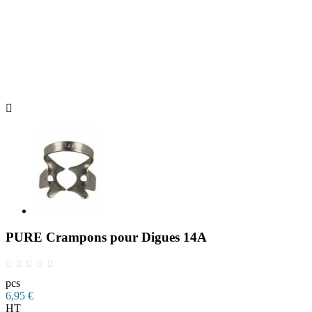

PURE Crampons pour Digues 14A
pcs
6,95 €
HT