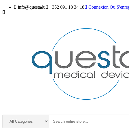
info@questa.lu
+352 691 18 34 18
Connexion
Ou
S'enreg