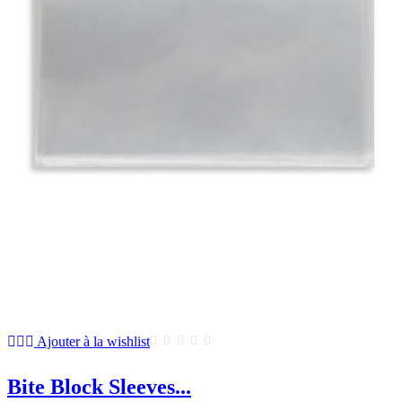
Ajouter à la wishlist
Bite Block Sleeves...