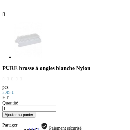

PURE brosse à ongles blanche Nylon
pcs
2,95 €
HT
Quantité
Ajouter au panier
Partager
Paiement sécurisé