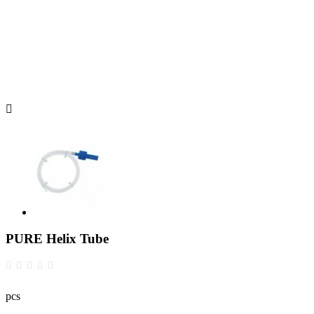

PURE Helix Tube
pcs