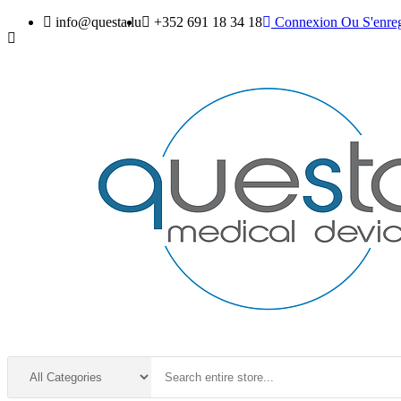
info@questa.lu
+352 691 18 34 18
Connexion
Ou
S'enreg