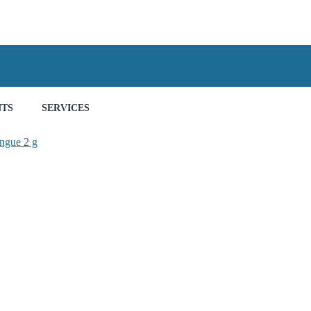
NTS
SERVICES
gue 2 g