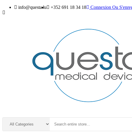
info@questa.lu
+352 691 18 34 18
Connexion
Ou
S'enreg