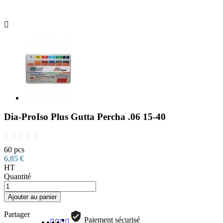

Dia-ProIso Plus Gutta Percha .06 15-40
60 pcs
6,85 €
HT
Quantité
Ajouter au panier
Partager
Paiement sécurisé