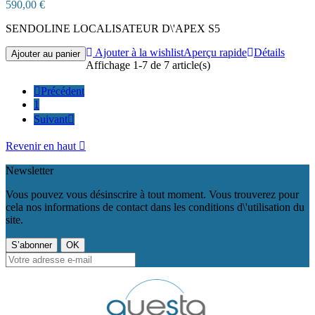
590,00 €
SENDOLINE LOCALISATEUR D\'APEX S5
Ajouter à la wishlist
Aperçu rapide
Détails
Ajouter au panier
Affichage 1-7 de 7 article(s)

Précédent
1
Suivant

Revenir en haut

Newsletter
Vous pouvez vous désinscrire à tout moment. Vous trouverez pour
cela nos informations de contact dans les conditions d\'utilisation du
site.