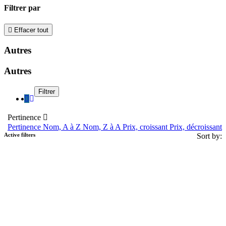
Filtrer par

Effacer tout
Autres
Autres
Filtrer
Pertinence

Pertinence
Nom, A à Z
Nom, Z à A
Prix, croissant
Prix, décroissant
Active filters
Sort by: