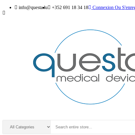
info@questa.lu
+352 691 18 34 18
Connexion
Ou
S'enreg