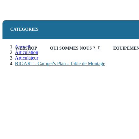
CATÉGORIES
Accueil
WEBSHOP
QUI SOMMES NOUS ?
EQUIPEME
Articulation
Articulateur
BIOART - Camper's Plan - Table de Montage