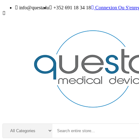
info@questa.lu
+352 691 18 34 18
Connexion
Ou
S'enreg