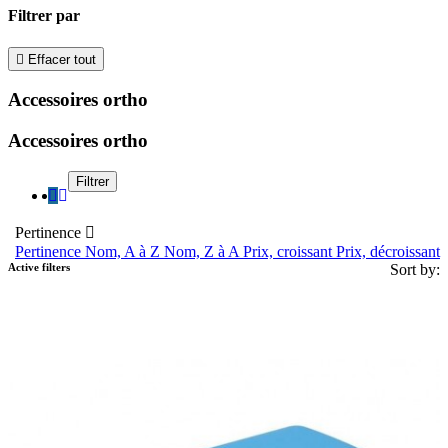
Filtrer par

Effacer tout
Accessoires ortho
Accessoires ortho
Filtrer
Pertinence

Pertinence
Nom, A à Z
Nom, Z à A
Prix, croissant
Prix, décroissant
Active filters
Sort by: