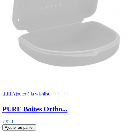
Ajouter à la wishlist
PURE Boites Ortho...
7,95 €
Ajouter au panier