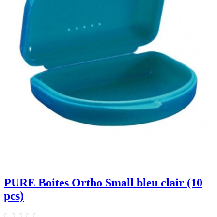
PURE Boites Ortho Small bleu clair (10
pcs)