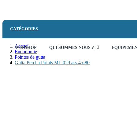
CATÉGORIES
Accueil
WEBSHOP
QUI SOMMES NOUS ?
EQUIPEME
Endodontie
Pointes de gutta
Gutta Percha Points ML.029 ass.45-80