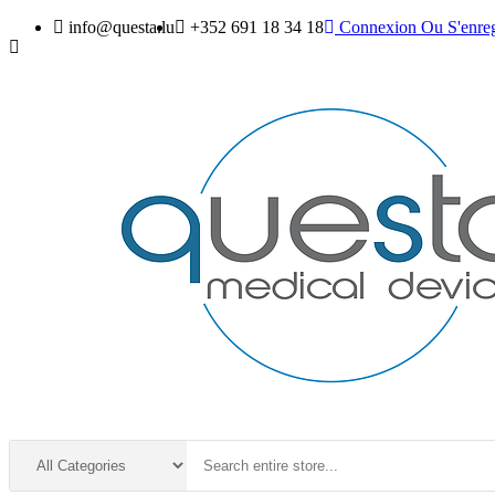
info@questa.lu
+352 691 18 34 18
Connexion
Ou
S'enreg