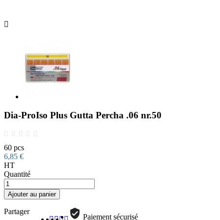

Dia-ProIso Plus Gutta Percha .06 nr.50
60 pcs
6,85 €
HT
Quantité
Ajouter au panier
Partager
Paiement sécurisé