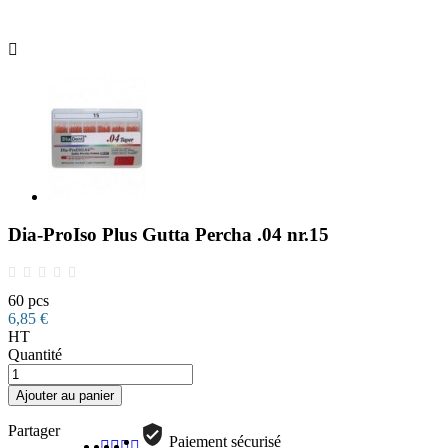

Dia-ProIso Plus Gutta Percha .04 nr.15
60 pcs
6,85 €
HT
Quantité
Ajouter au panier
Partager
Paiement sécurisé