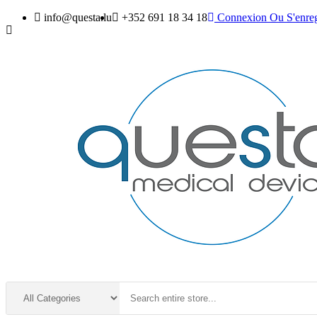
info@questa.lu
+352 691 18 34 18
Connexion
Ou
S'enreg