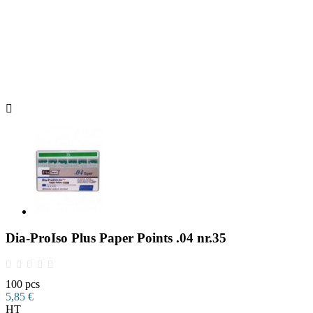

Dia-ProIso Plus Paper Points .04 nr.35
100 pcs
5,85 €
HT