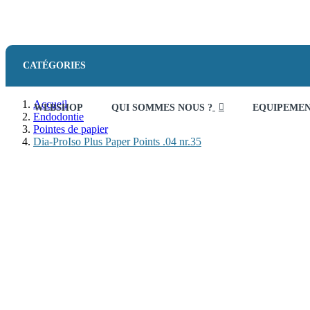
CATÉGORIES
Accueil
WEBSHOP
QUI SOMMES NOUS ?
EQUIPEME
Endodontie
Pointes de papier
Dia-ProIso Plus Paper Points .04 nr.35