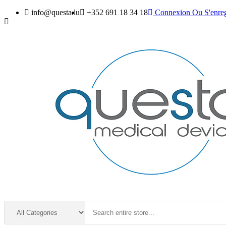
info@questa.lu
+352 691 18 34 18
Connexion
Ou
S'enreg