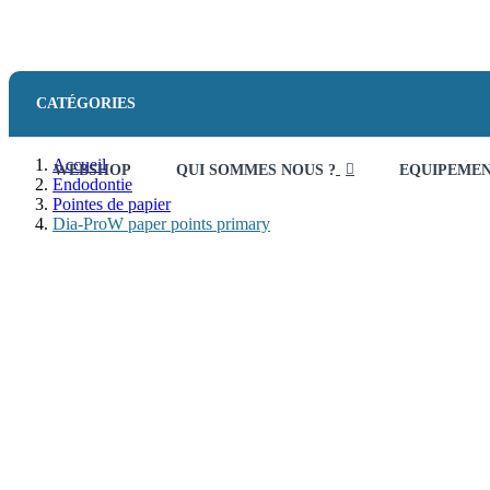
CATÉGORIES
Accueil
WEBSHOP
QUI SOMMES NOUS ?
EQUIPEME
Endodontie
Pointes de papier
Dia-ProW paper points primary