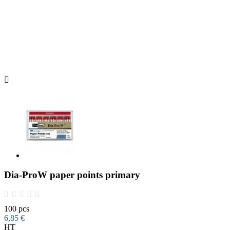

Dia-ProW paper points primary
100 pcs
6,85 €
HT