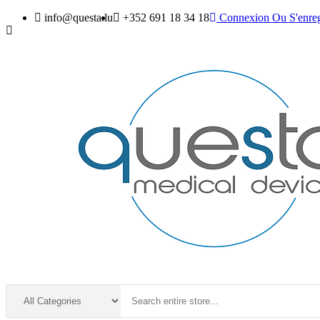
info@questa.lu
+352 691 18 34 18
Connexion
Ou
S'enreg