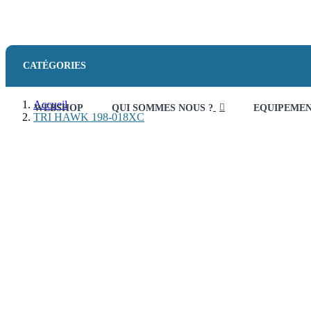
CATÉGORIES
Accueil
WEBSHOP
QUI SOMMES NOUS ?
EQUIPEME
TRI HAWK 198-018XC