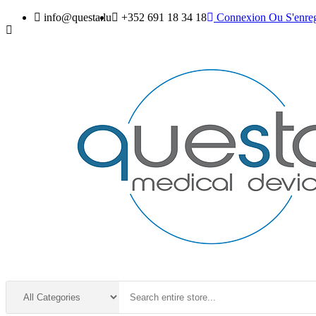
info@questa.lu
+352 691 18 34 18
Connexion
Ou
S'enreg